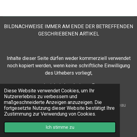
BILDNACHWEISE IMMER AM ENDE DER BETREFFENDEN
GESCHRIEBENEN ARTIKEL
Inhalte dieser Seite
dürfen weder kommerziell verwendet
noch kopiert werden, wenn keine schriftliche Einwilligung
des Urhebers vorliegt,
- auch nicht in bearbeiteter Form.
Diese Website verwendet Cookies, um Ihr
Nutzererlebnis zu verbessern und
maßgeschneiderte Anzeigen anzuzeigen. Die
© 2024 GESUNDHEITSLINK
Impressum:
Adviesbureau
fortgesetzte Nutzung dieser Website bestätigt Ihre
Roenhorst
R.H.J. Roenhorst, Belastingconsulent - NL-
Zustimmung zur Verwendung von Cookies.
Dinxperlo
Ich stimme zu
Mit Unterstützung von
Webador