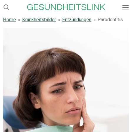
GESUNDHEITSLINK
Zum
Hauptinhalt
Home
»
Krankheitsbilder
»
Entzündungen
»
Parodontitis
springen