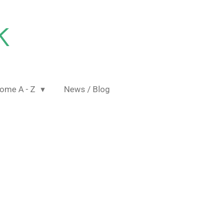
K
ome A - Z
News / Blog