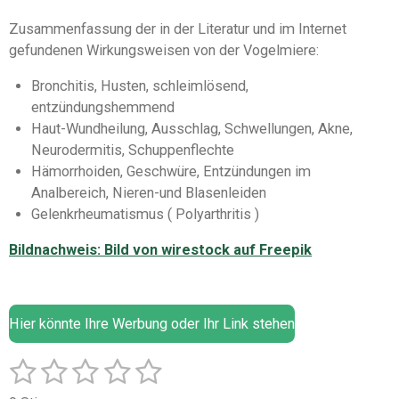
Zusammenfassung der in der Literatur und im Internet
gefundenen Wirkungsweisen von der Vogelmiere:
Bronchitis, Husten, schleimlösend,
entzündungshemmend
Haut-Wundheilung, Ausschlag, Schwellungen, Akne,
Neurodermitis, Schuppenflechte
Hämorrhoiden, Geschwüre, Entzündungen im
Analbereich, Nieren-und Blasenleiden
Gelenkrheumatismus ( Polyarthritis )
Bildnachweis: Bild von wirestock auf Freepik
Hier könnte Ihre Werbung oder Ihr Link stehen
1
2
3
4
5
B
B
e
e