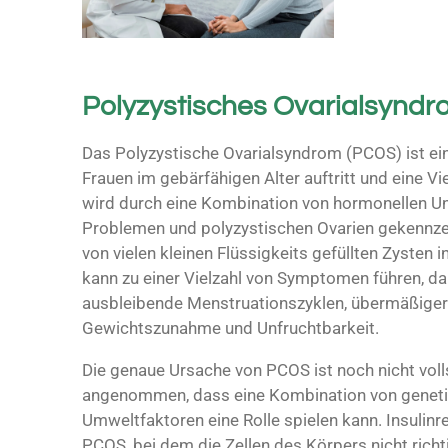
Polyzystisches Ovarialsyndr
Das Polyzystische Ovarialsyndrom (PCOS) ist ein
Frauen im gebärfähigen Alter auftritt und eine 
wird durch eine Kombination von hormonellen U
Problemen und polyzystischen Ovarien gekennze
von vielen kleinen Flüssigkeits gefüllten Zysten 
kann zu einer Vielzahl von Symptomen führen, d
ausbleibende Menstruationszyklen, übermäßiger
Gewichtszunahme und Unfruchtbarkeit.
Die genaue Ursache von PCOS ist noch nicht voll
angenommen, dass eine Kombination von geneti
Umweltfaktoren eine Rolle spielen kann. Insulinr
PCOS, bei dem die Zellen des Körpers nicht richt