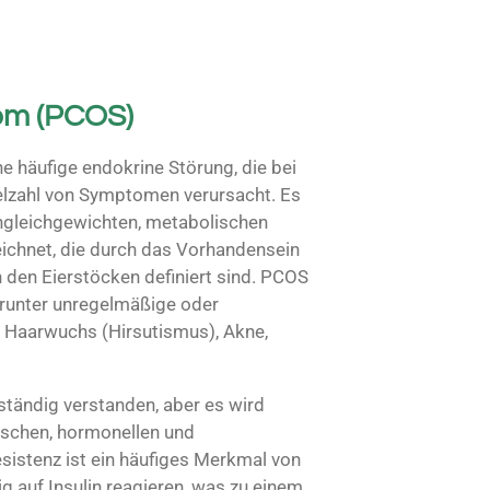
om (PCOS)
e häufige endokrine Störung, die bei
Vielzahl von Symptomen verursacht. Es
ngleichgewichten, metabolischen
ichnet, die durch das Vorhandensein
in den Eierstöcken definiert sind. PCOS
arunter unregelmäßige oder
 Haarwuchs (Hirsutismus), Akne,
ständig verstanden, aber es wird
schen, hormonellen und
esistenz ist ein häufiges Merkmal von
ig auf Insulin reagieren, was zu einem