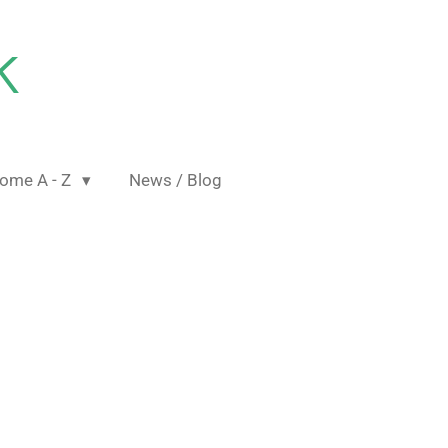
K
ome A - Z
News / Blog