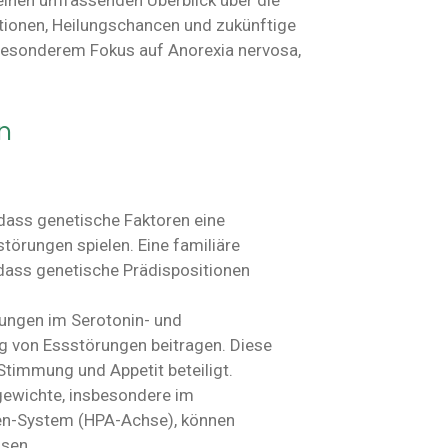
einen umfassenden Überblick über die
ionen, Heilungschancen und zukünftige
besonderem Fokus auf Anorexia nervosa,
n
 dass genetische Faktoren eine
törungen spielen. Eine familiäre
dass genetische Prädispositionen
ungen im Serotonin- und
 von Essstörungen beitragen. Diese
Stimmung und Appetit beteiligt.
gewichte, insbesondere im
n-System (HPA-Achse), können
ssen.