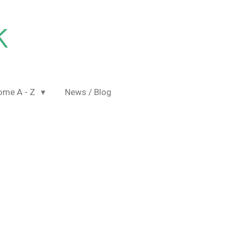
K
ome A - Z
News / Blog