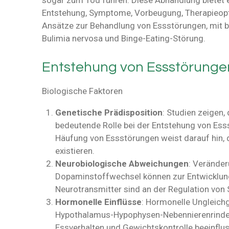
sogar zum Tod führen. Diese Abhandlung bietet 
Entstehung, Symptome, Vorbeugung, Therapieopt
Ansätze zur Behandlung von Essstörungen, mit 
Bulimia nervosa und Binge-Eating-Störung.
Entstehung von Essstörunge
Biologische Faktoren
Genetische Prädisposition
: Studien zeigen,
bedeutende Rolle bei der Entstehung von Esss
Häufung von Essstörungen weist darauf hin, 
existieren.
Neurobiologische Abweichungen
: Veränder
Dopaminstoffwechsel können zur Entwicklung
Neurotransmitter sind an der Regulation von 
Hormonelle Einflüsse
: Hormonelle Ungleich
Hypothalamus-Hypophysen-Nebennierenrinde
Essverhalten und Gewichtskontrolle beeinflu