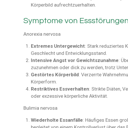
Körperbild aufrechtzuerhalten.
Symptome von Essstörunge
Anorexia nervosa
Extremes Untergewicht
: Stark reduziertes 
Geschlecht und Entwicklungsstand.
Intensive Angst vor Gewichtszunahme
: Üb
zuzunehmen oder dick zu werden, trotz Unte
Gestörtes Körperbild
: Verzerrte Wahrnehmu
Körperform.
Restriktives Essverhalten
: Strikte Diäten,
oder exzessive körperliche Aktivität.
Bulimia nervosa
Wiederholte Essanfälle
: Häufiges Essen gro
begleitet von einem Kontrollverlust über das 