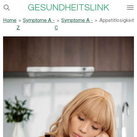
GESUNDHEITSLINK
Zum
Hauptinhalt
Home
»
Symptome A -
»
Symptome A -
»
Appetitlosigkeit
springen
Z
C