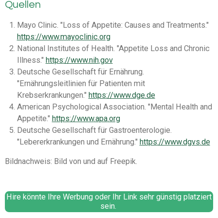
Quellen
Mayo Clinic. "Loss of Appetite: Causes and Treatments."
https
://www
.mayoclinic
.org
National Institutes of Health. "Appetite Loss and Chronic
Illness."
https
://www
.nih
.gov
Deutsche Gesellschaft für Ernährung.
"Ernährungsleitlinien für Patienten mit
Krebserkrankungen."
https
://www
.dge
.de
American Psychological Association. "Mental Health and
Appetite."
https
://www
.apa
.org
Deutsche Gesellschaft für Gastroenterologie.
"Lebererkrankungen und Ernährung."
https
://www
.dgvs
.de
Bildnachweis: Bild von und auf Freepik.
Hire könnte Ihre Werbung oder Ihr Link sehr günstig platziert
sein.