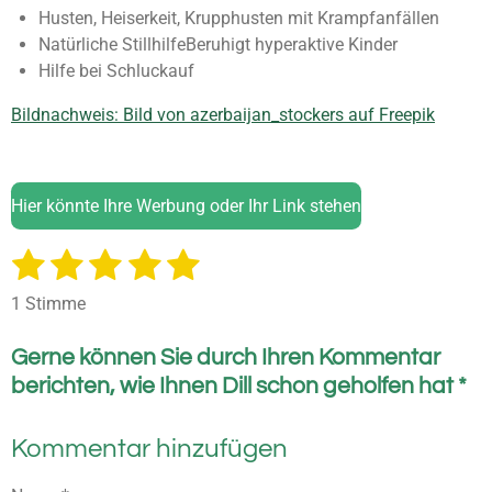
Husten, Heiserkeit, Krupphusten mit Krampfanfällen
Natürliche StillhilfeBeruhigt hyperaktive Kinder
Hilfe bei Schluckauf
Bildnachweis: Bild von azerbaijan_stockers auf Freepik
Hier könnte Ihre Werbung oder Ihr Link stehen
1
2
3
4
5
B
B
e
e
S
S
S
S
S
w
1 Stimme
w
e
t
t
t
t
t
e
r
Gerne können Sie durch Ihren Kommentar
e
e
e
e
e
t
r
u
berichten, wie Ihnen Dill schon geholfen hat *
t
r
r
r
r
r
n
u
g
n
n
n
n
n
n
a
Kommentar hinzufügen
e
e
e
e
b
g
s