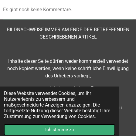
Es gibt noch keine Kommentare.
BILDNACHWEISE IMMER AM ENDE DER BETREFFENDEN
GESCHRIEBENEN ARTIKEL
Inhalte dieser Seite
dürfen weder kommerziell verwendet
noch kopiert werden, wenn keine schriftliche Einwilligung
des Urhebers vorliegt,
- auch nicht in bearbeiteter Form.
Diese Website verwendet Cookies, um Ihr
Nutzererlebnis zu verbessern und
maßgeschneiderte Anzeigen anzuzeigen. Die
© 2024 GESUNDHEITSLINK
Impressum:
Adviesbureau
fortgesetzte Nutzung dieser Website bestätigt Ihre
Roenhorst
R.H.J. Roenhorst, Belastingconsulent - NL-
Zustimmung zur Verwendung von Cookies.
Dinxperlo
Ich stimme zu
Mit Unterstützung von
Webador