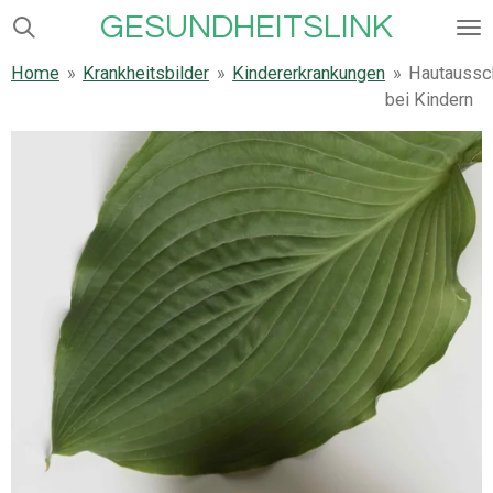
GESUNDHEITSLINK
Zum
Hauptinhalt
Home
»
Krankheitsbilder
»
Kindererkrankungen
»
Hautaussc
springen
bei Kindern