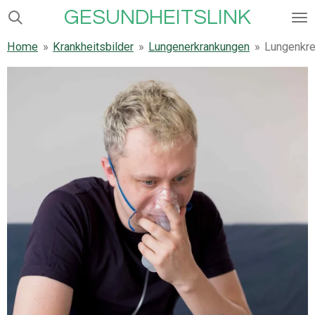
GESUNDHEITSLINK
Zum
Hauptinhalt
Home
»
Krankheitsbilder
»
Lungenerkrankungen
»
Lungenkr
springen