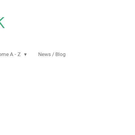
K
ome A - Z
News / Blog