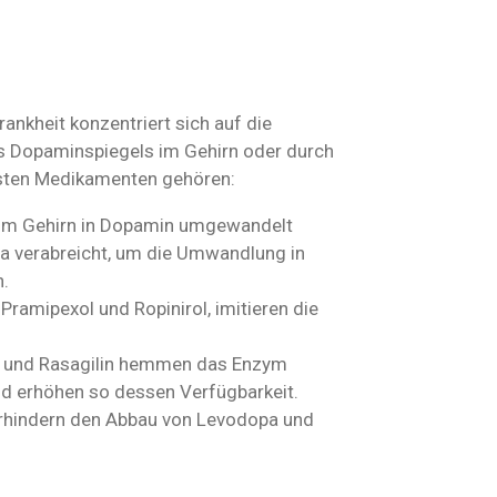
nkheit konzentriert sich auf die
s Dopaminspiegels im Gehirn oder durch
gsten Medikamenten gehören:
s im Gehirn in Dopamin umgewandelt
pa verabreicht, um die Umwandlung in
.
Pramipexol und Ropinirol, imitieren die
in und Rasagilin hemmen das Enzym
d erhöhen so dessen Verfügbarkeit.
erhindern den Abbau von Levodopa und