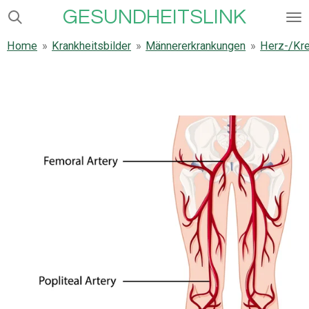
GESUNDHEITSLINK
Zum
Hauptinhalt
Home
»
Krankheitsbilder
»
Männererkrankungen
»
Herz-/Kre
springen