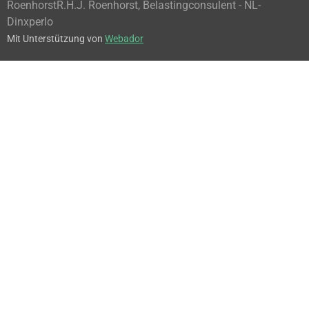
Roenhorst
R.H.J. Roenhorst, Belastingconsulent - NL-
Dinxperlo
Mit Unterstützung von
Webador