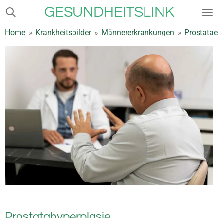
GESUNDHEITSLINK
Zum
Hauptinhalt
Home
»
Krankheitsbilder
»
Männererkrankungen
»
Prostata
springen
Prostatahyperplasie