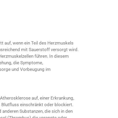
itt auf, wenn ein Teil des Herzmuskels
usreichend mit Sauerstoff versorgt wird.
erzmuskelzellen führen. In diesem
tehung, die Symptome,
sorge und Vorbeugung im
 Atherosklerose auf, einer Erkrankung,
 Blutfluss einschränkt oder blockiert.
d anderen Substanzen, die sich in den
sel (Thrombus) die verengte oder