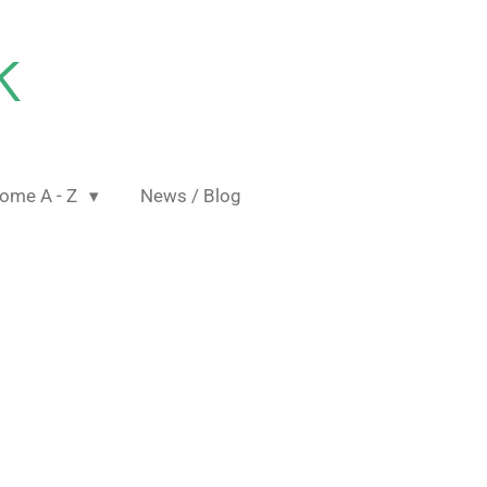
K
ome A - Z
News / Blog