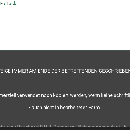
t-attack
EISE IMMER AM ENDE DER BETREFFENDEN GESCHRIEBEN
ziell verwendet noch kopiert werden, wenn keine schriftlic
- auch nicht in bearbeiteter Form.
sbureau Roenhorst
R.H.J. Roenhorst, Belastingconsulent - N