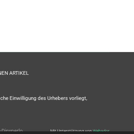
EN ARTIKEL
he Einwilligung des Urhebers vorliegt,
L-Dinxperlo
Mit Unterstützung von
Webador