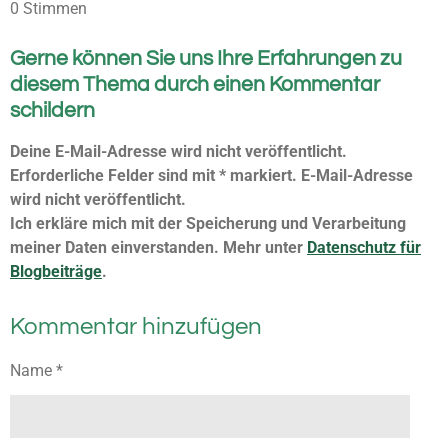
S
S
S
S
S
w
0 Stimmen
w
e
t
t
t
t
t
e
r
Gerne können Sie uns Ihre Erfahrungen zu
e
e
e
e
e
t
r
u
diesem Thema durch einen Kommentar
t
r
r
r
r
r
n
schildern
u
g
n
n
n
n
n
n
a
Deine E-Mail-Adresse wird nicht veröffentlicht.
e
e
e
e
b
g
Erforderliche Felder sind mit * markiert. E-Mail-Adresse
s
:
e
wird nicht veröffentlicht.
0
n
Ich erkläre mich mit der Speicherung und Verarbeitung
S
d
meiner Daten einverstanden. Mehr unter
Datenschutz für
e
t
n
Blogbeiträge
.
e
r
Kommentar hinzufügen
n
e
Name *