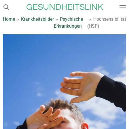
GESUNDHEITSLINK
Zum
Hauptinhalt
Home
»
Krankheitsbilder
»
Psychische
»
Hochsensibilität
springen
Erkrankungen
(HSP)