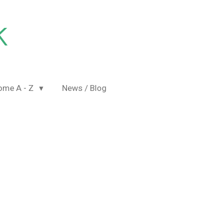
K
ome A - Z
News / Blog